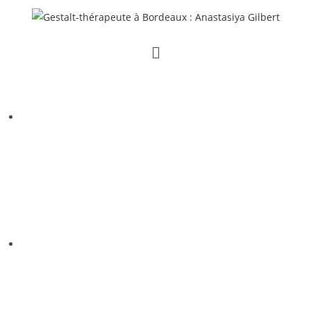
LA THÉRAPIE
GESTALT
S'ADRESSE AUX
ENFANTS COMME AUX ADULTES, AUX
COUPLES, COMME AUX PERSONNES SEULES